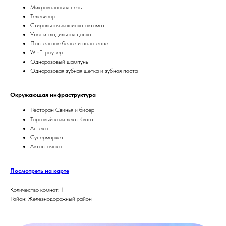
Микроволновая печь
Телевизор
Стиральная машинка автомат
Утюг и гладильная доска
Постельное белье и полотенце
WI-FI роутер
Одноразовый шампунь
Одноразовая зубная щетка и зубная паста
Окружающая инфраструктура
Ресторан Свинья и бисер
Торговый комплекс Квант
Аптека
Супермаркет
Автостоянка
Посмотреть на карте
Количество комнат: 1
Район: Железнодорожный район