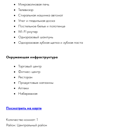
Микроволновая печь
Телевизор
Стиральная машинка автомат
Утюг и гладильная доска
Постельное белье и полотенце
WI-FI роутер
Одноразовый шампунь
Одноразовая зубная щетка и зубная паста
Окружающая инфраструктура
Торговый центр
Фитнес-центр
Ресторан
Продуктовые магазины
Аптеки
Набережная
Посмотреть на карте
Количество комнат: 1
Район: Центральный район