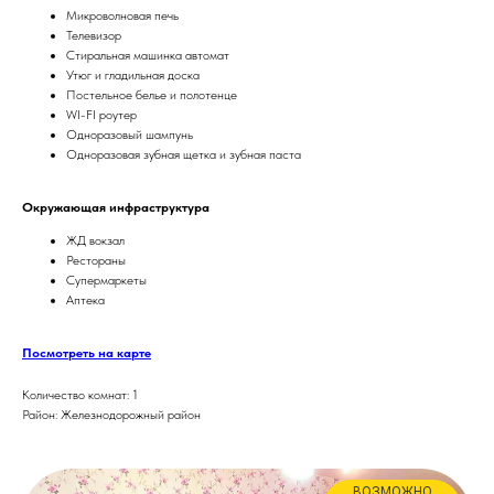
Микроволновая печь
Телевизор
Стиральная машинка автомат
Утюг и гладильная доска
Постельное белье и полотенце
WI-FI роутер
Одноразовый шампунь
Одноразовая зубная щетка и зубная паста
Окружающая инфраструктура
ЖД вокзал
Рестораны
Супермаркеты
Аптека
Посмотреть на карте
Количество комнат: 1
Район: Железнодорожный район
ВОЗМОЖНО