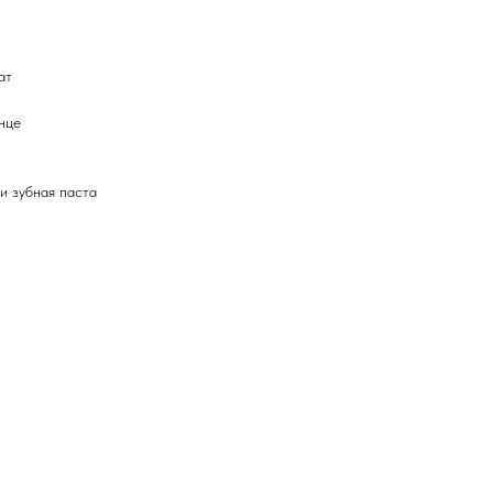
ат
нце
и зубная паста