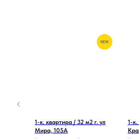
NEW
 ул.
1-к. квартира / 32 м2 г. ул
1-к.
Мира, 105А
Кра