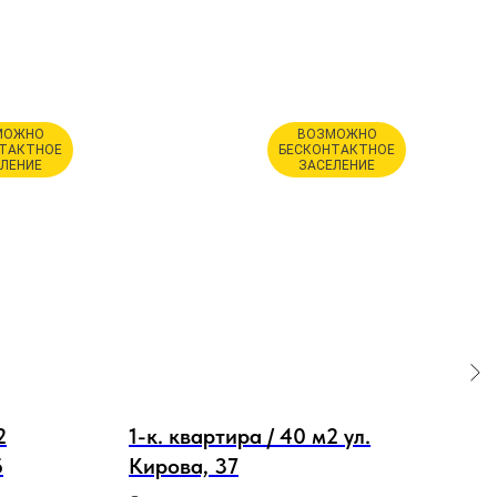
МОЖНО
ВОЗМОЖНО
ТАКТНОЕ
БЕСКОНТАКТНОЕ
ЛЕНИЕ
ЗАСЕЛЕНИЕ
2
1-к. квартира / 40 м2 ул.
2-к
Б
Кирова, 37
Дач