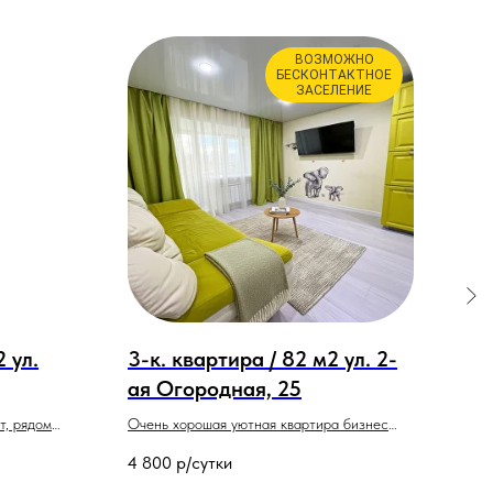
ВОЗМОЖНО
БЕСКОНТАКТНОЕ
ЗАСЕЛЕНИЕ
 ул.
3-к. квартира / 82 м2 ул. 2-
2-к
ая Огородная, 25
Кра
т, рядом
Очень хорошая уютная квартира бизнес
Отли
ережная.
класса. 3 раздельных комнаты. 2
город
4 800
р/сутки
3 80
раздельных санузла. Смарт ТВ. Удобные
кото