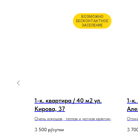
ВОЗМОЖНО
БЕСКОНТАКТНОЕ
ЗАСЕЛЕНИЕ
 ул.
1-к. квартира / 40 м2 ул.
1-к.
Кирова, 37
Але
а в центре
Очень хорошая , теплая и уютная квартира
Отлич
вор, в
в самом сердце города Красноярск. Есть
делов
3 500
р/сутки
3 70
вой
балкон. Охраняемое парковочное место для
ТРЦ П