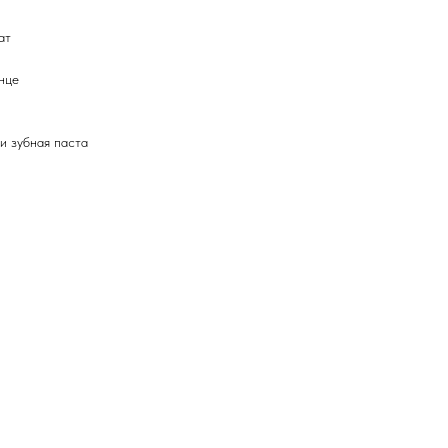
ат
нце
и зубная паста