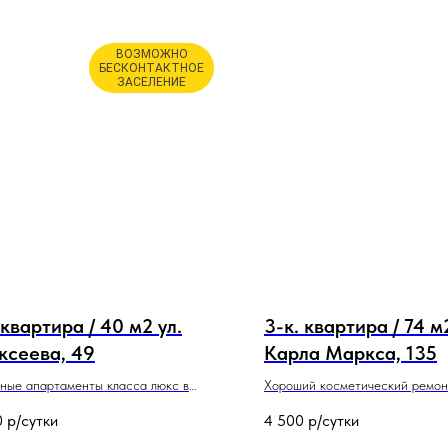
ВОЗМОЖНО
БЕСКОНТАКТНОЕ
ЗАСЕЛЕНИЕ
 квартира / 40 м2 ул.
3-к. квартира / 74 м2
ксеева, 49
Карла Маркса, 135
ные апартаменты класса люкс в
Хороший косметический ремон
ом центре г. Красноярск напротив
Центральный парк, ЦУМ и наб
0
р/сутки
4 500
р/сутки
ланета